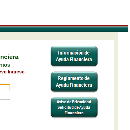
anciera
amos
evo Ingreso