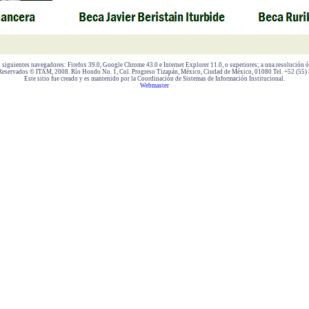
os siguientes navegadores: Firefox 39.0, Google Chrome 43.0 e Internet Explorer 11.0, o superiores; a una resolución
Reservados © ITAM, 2008. Río Hondo No. 1, Col. Progreso Tizapán, México, Ciudad de México, 01080 Tel. +52 (55)
Este sitio fue creado y es mantenido por la Coordinación de Sistemas de Información Institucional.
Webmaster